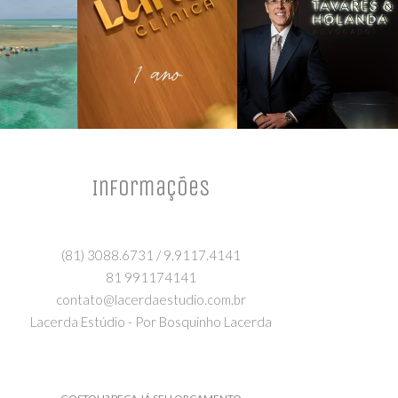
Informações
(81) 3088.6731 / 9.9117.4141
81 991174141
contato@lacerdaestudio.com.br
Lacerda Estúdio - Por Bosquinho Lacerda