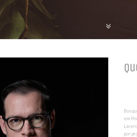
Qu
Bosqui
em Per
Lacerd
por pr