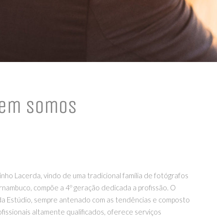
em Somos
nho Lacerda, vindo de uma tradicional família de fotógrafos
nambuco, compõe a 4º geração dedicada a profissão. O
a Estúdio, sempre antenado com as tendências e composto
ofissionais altamente qualificados, oferece serviços