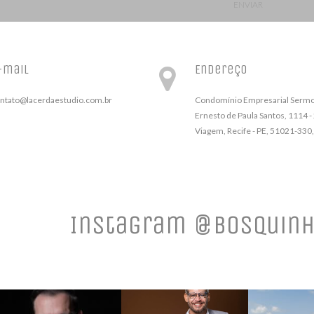
ENVIAR
-mail
Endereço
ntato@lacerdaestudio.com.br
Condomínio Empresarial Sermot
Ernesto de Paula Santos, 1114 -
Viagem, Recife - PE, 51021-330,
Instagram @bosquinh