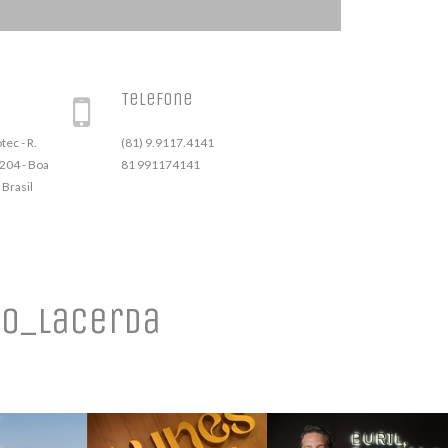
Telefone
ec - R.
(81) 9.9117.4141
 204 - Boa
81 991174141
 Brasil
o_lacerda