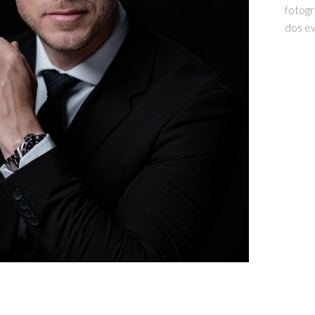
fotogr
dos ev